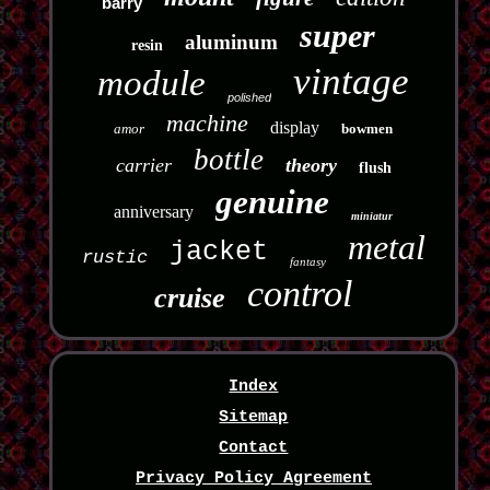
barry
super
aluminum
resin
vintage
module
polished
machine
display
amor
bowmen
bottle
carrier
theory
flush
genuine
anniversary
miniatur
metal
jacket
rustic
fantasy
control
cruise
Index
Sitemap
Contact
Privacy Policy Agreement