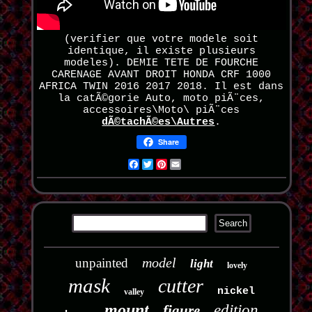
(verifier que votre modele soit
identique, il existe plusieurs
modeles). DEMIE TETE DE FOURCHE
CARENAGE AVANT DROIT HONDA CRF 1000
AFRICA TWIN 2016 2017 2018. Il est dans
la catÃ©gorie Auto, moto piÃ¨ces,
accessoires\Moto\ piÃ¨ces
dÃ©tachÃ©es\Autres
.
Share
Facebook
Twitter
Pinterest
Email
model
unpainted
light
lovely
mask
cutter
nickel
valley
mount
edition
figure